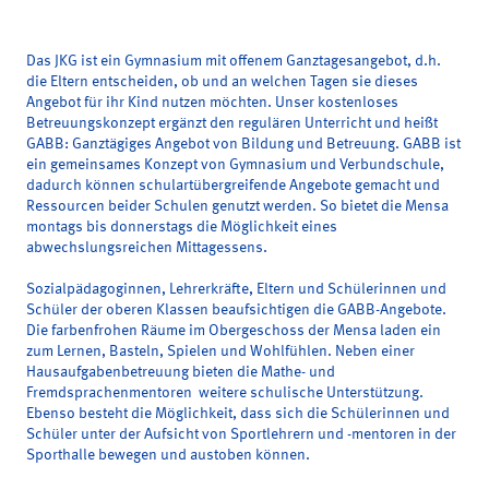
Das JKG ist ein Gymnasium mit offenem Ganztagesangebot, d.h.
die Eltern entscheiden, ob und an welchen Tagen sie dieses
Angebot für ihr Kind nutzen möchten. Unser kostenloses
Betreuungskonzept ergänzt den regulären Unterricht und heißt
GABB
:
G
anztägiges
A
ngebot von
B
ildung und
B
etreuung. GABB ist
ein gemeinsames Konzept von Gymnasium und Verbundschule,
dadurch können schulartübergreifende Angebote gemacht und
Ressourcen beider Schulen genutzt werden. So bietet die
Mensa
montags bis donnerstags die Möglichkeit eines
abwechslungsreichen Mittagessens.
Sozialpädagoginnen, Lehrerkräfte, Eltern und Schülerinnen und
Schüler der oberen Klassen beaufsichtigen die GABB-Angebote.
Die farbenfrohen Räume im Obergeschoss der Mensa laden ein
zum Lernen, Basteln, Spielen und Wohlfühlen. Neben einer
Hausaufgabenbetreuung
bieten die
Mathe- und
Fremdsprachenmentoren
weitere schulische Unterstützung.
Ebenso besteht die Möglichkeit, dass sich die Schülerinnen und
Schüler unter der Aufsicht von Sportlehrern und -mentoren in der
Sporthalle bewegen und austoben können.