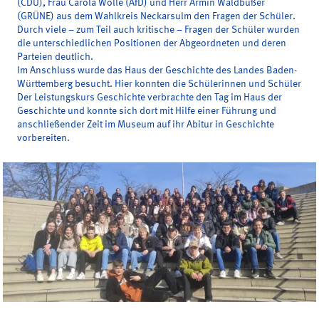
(CDU), Frau Carola Wolle (AfD) und Herr Armin Waldbüßer
(GRÜNE) aus dem Wahlkreis Neckarsulm den Fragen der Schüler.
Durch viele – zum Teil auch kritische – Fragen der Schüler wurden
die unterschiedlichen Positionen der Abgeordneten und deren
Parteien deutlich.
Im Anschluss wurde das Haus der Geschichte des Landes Baden-
Württemberg besucht. Hier konnten die Schülerinnen und Schüler
Der Leistungskurs Geschichte verbrachte den Tag im Haus der
Geschichte und konnte sich dort mit Hilfe einer Führung und
anschließender Zeit im Museum auf ihr Abitur in Geschichte
vorbereiten.